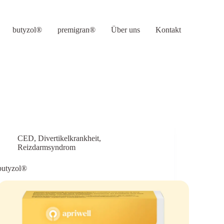
butyzol®
premigran®
Über uns
Kontakt
CED
,
Divertikelkrankheit
,
Reizdarmsyndrom
butyzol®