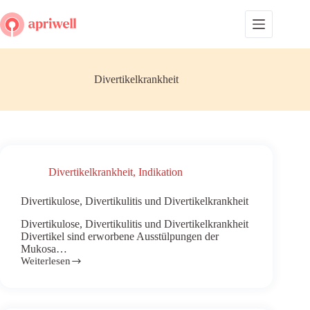
Skip
to
content
Divertikelkrankheit
Divertikelkrankheit
,
Indikation
Divertikulose, Divertikulitis und Divertikelkrankheit
Divertikulose, Divertikulitis und Divertikelkrankheit
Divertikel sind erworbene Ausstülpungen der
Mukosa…
Weiterlesen
Divertikulose,
Divertikulitis
und
Divertikelkrankheit